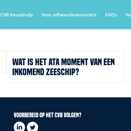
CVB Keuzehulp
Voor softwareleveranciers
FAQ’s
N
Wat is het ATA moment van een
inkomend zeeschip?
Voorbereid op het CVB volgen?