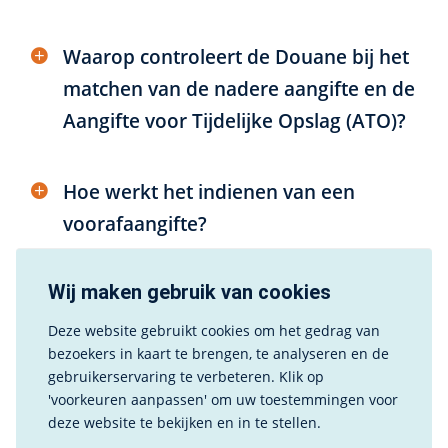
Waarop controleert de Douane bij het
matchen van de nadere aangifte en de
Aangifte voor Tijdelijke Opslag (ATO)?
Hoe werkt het indienen van een
voorafaangifte?
Wij maken gebruik van cookies
Wat zijn voor mij de voordelen van het
gebruik van een voorafaangifte?
Deze website gebruikt cookies om het gedrag van
bezoekers in kaart te brengen, te analyseren en de
gebruikerservaring te verbeteren. Klik op
Wat is – wanneer ik een fysieke
'voorkeuren aanpassen' om uw toestemmingen voor
deze website te bekijken en in te stellen.
controle krijg – eigenlijk het voordeel