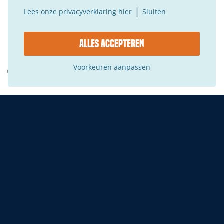
invulling die ‘Voorbereid op het CVB’ geeft aan de
|
Lees onze privacyverklaring hier
Sluiten
uitoefening van deze rechten staat hieronder
beschreven.
Alles accepteren
Voorkeuren aanpassen
TOESTEMMING
Betrokkenen dienen toestemming te geven voordat
de persoonsgegevens verzameld mogen worden.
Deze toestemming wordt verkregen voor elk doel
waarvoor de gegevens verzameld worden. De
betrokkene heeft het recht om deze toestemming in
te trekken.