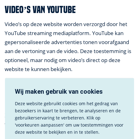
Video’s van YouTube
Video’s op deze website worden verzorgd door het
YouTube streaming mediaplatform. YouTube kan
gepersonaliseerde advertenties tonen voorafgaand
aan de vertoning van de video. Deze toestemming is
optioneel, maar nodig om video’s direct op deze
website te kunnen bekijken.
Wij maken gebruik van cookies
RECHTEN VAN BETROKKENEN
Deze website gebruikt cookies om het gedrag van
bezoekers in kaart te brengen, te analyseren en de
Zoals vastgelegd in de AVG kunnen betrokkenen
gebruikerservaring te verbeteren. Klik op
verschillende rechten uitoefenen met betrekking tot
'voorkeuren aanpassen' om uw toestemmingen voor
deze website te bekijken en in te stellen.
de verwerking van hun persoonsgegevens. De