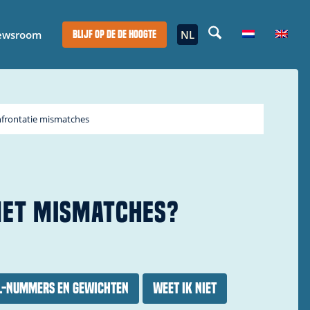
ewsroom
NL
Blijf op de de hoogte
nfrontatie mismatches
MET MISMATCHES?
/L-nummers en gewichten
Weet ik niet