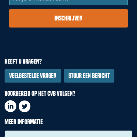
je
e-
mailadres
in
Heeft u vragen?
Veelgestelde vragen
Stuur een bericht
Voorbereid op het CVB volgen?
Meer informatie
Downloads